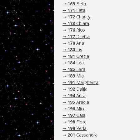
➞
169
Beth
➞
171
Fata
➞
172
Chanty
➞
173
Chiara
➞
176
Rico
➞
177
Diletta
➞
178
Aria
➞
180
Iris
➞
181
Grecia
➞
184
Lea
➞
185
Lara
➞
189
Mia
➞
191
Margherita
➞
192
Dalila
➞
194
Aura
➞
195
Aradia
➞
196
Alice
➞
197
Gaia
➞
198
Fiore
➞
199
Perla
➞
201
Cassandra