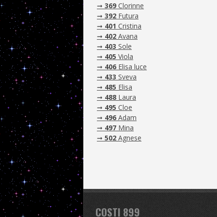
➞
369
Clorinne
➞
392
Futura
➞
401
Cristina
➞
402
Avana
➞
403
Sole
➞
405
Viola
➞
406
Elisa luce
➞
433
Sveva
➞
485
Elisa
➞
488
Laura
➞
495
Cloe
➞
496
Adam
➞
497
Mina
➞
502
Agnese
COSTI 899