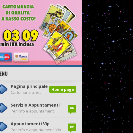
ENU
Pagina principale
Home page
Cartomanzia.net
Servizio Appuntamenti
✏️
Per info e appuntamenti
Appuntamenti Vip
✏️
Per info e appuntamenti Vip