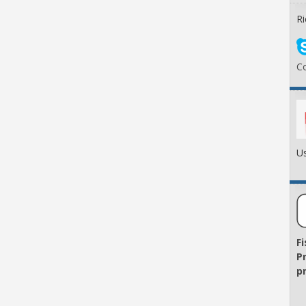
Ri
Co
Us
F
P
pr