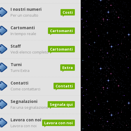
I nostri numeri
Costi
Per un consulto
Cartomanti
Cartomanti
In tempo reale
Staff
Cartomanti
Vedi elenco completo
Turni
Extra
Turni Extra
Contatti
Contatti
Come contattarci
Segnalazioni
Segnala qui
Fai una segnalazione
Lavora con noi
Lavora con noi
Lavora con noi