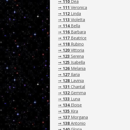
➞
110
Dea
➞
111
Veronica
➞
112
Linda
➞
113
Violetta
➞
114
Bella
➞
116
Barbara
➞
117
Beatrice
➞
118
Rubino
➞
120
Vittoria
➞
123
Serena
➞
125
Isabella
➞
126
Melania
➞
127
Ilaria
➞
128
Lavinia
➞
131
Chantal
➞
132
Gemma
➞
133
Luna
➞
134
Eloise
➞
135
Kira
➞
137
Morgana
➞
138
Antonio
➞
140
Gloria