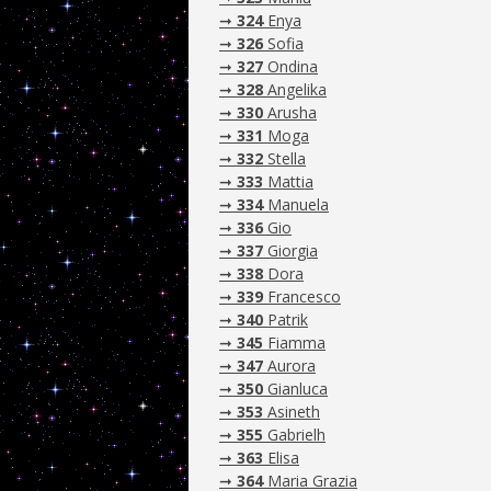
➞
324
Enya
➞
326
Sofia
➞
327
Ondina
➞
328
Angelika
➞
330
Arusha
➞
331
Moga
➞
332
Stella
➞
333
Mattia
➞
334
Manuela
➞
336
Gio
➞
337
Giorgia
➞
338
Dora
➞
339
Francesco
➞
340
Patrik
➞
345
Fiamma
➞
347
Aurora
➞
350
Gianluca
➞
353
Asineth
➞
355
Gabrielh
➞
363
Elisa
➞
364
Maria Grazia