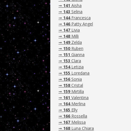
➞
141
Aisha
➞
143
Selina
➞
144
Francesca
➞
146
Patty Angel
➞
147
Livia
➞
148
Milli
➞
149
Zelda
➞
150
Ruben
➞
151
Gianna
➞
153
Clara
➞
154
Letizia
➞
155
Loredana
➞
156
Sonia
➞
158
Cristal
➞
159
Mirtilla
➞
161
Valentina
➞
164
Merlina
➞
165
Elly
➞
166
Rossella
➞
167
Melissa
➞
168
Luna Chiara