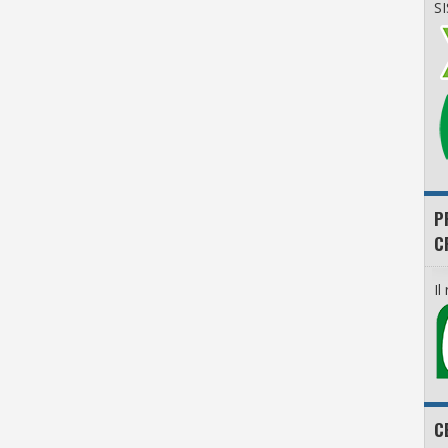
S
P
C
Il
C