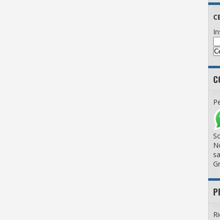
C
In
C
Pe
So
No
sa
Gr
P
Ri