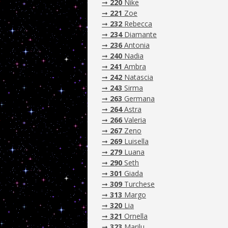
➞
220
Nike
➞
221
Zoe
➞
232
Rebecca
➞
234
Diamante
➞
236
Antonia
➞
240
Nadia
➞
241
Ambra
➞
242
Natascia
➞
243
Sirma
➞
263
Germana
➞
264
Astra
➞
266
Valeria
➞
267
Zeno
➞
269
Luisella
➞
279
Luana
➞
290
Seth
➞
301
Giada
➞
309
Turchese
➞
313
Margo
➞
320
Lia
➞
321
Ornella
➞
323
Marilu