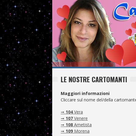
LE NOSTRE CARTOMANTI
Maggiori informazioni
Cliccare sul nome del/della cartomante 
➞
104
Vera
➞
107
Venere
➞
108
Ametista
➞
109
Morena