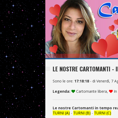
LE NOSTRE CARTOMANTI - I
Sono le ore:
17:18:19
- di Venerdì, 7 
Legenda:
Cartomante libera,
In
Le nostre Cartomanti in tempo re
TURNI (A)
-
TURNI (B)
-
TURNI (C)