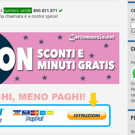
il
numero verde:
800.831.871
C
la chiamata è a nostre spese!
In
C
Pe
So
No
sa
Gr
P
Ri