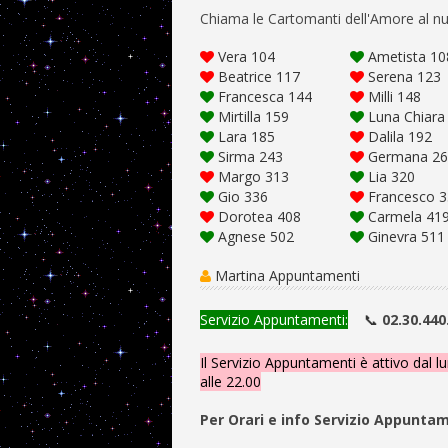
Chiama le Cartomanti dell'Amore al n
Vera 104
Ametista 10
Beatrice 117
Serena 123
Francesca 144
Milli 148
Mirtilla 159
Luna Chiara
Lara 185
Dalila 192
Sirma 243
Germana 26
Margo 313
Lia 320
Gio 336
Francesco 3
Dorotea 408
Carmela 41
Agnese 502
Ginevra 511
Martina Appuntamenti
Servizio Appuntamenti:
📞
02.30.440
Il Servizio Appuntamenti è attivo dal lu
alle 22.00
Per Orari e info Servizio Appunta