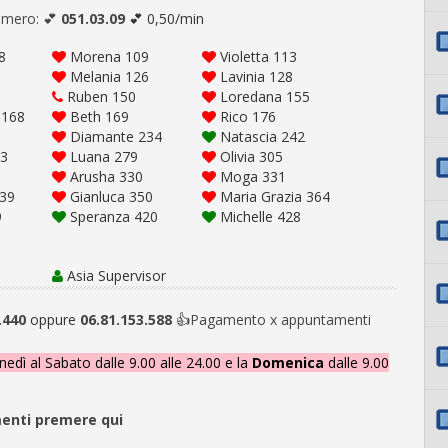
umero: 💕
051.03.09
💕 0,50/min
8
Morena 109
Violetta 113
Melania 126
Lavinia 128
Ruben 150
Loredana 155
 168
Beth 169
Rico 176
Diamante 234
Natascia 242
3
Luana 279
Olivia 305
Arusha 330
Moga 331
39
Gianluca 350
Maria Grazia 364
9
Speranza 420
Michelle 428
Asia Supervisor
.440
oppure
06.81.153.588
👍
Pagamento x appuntamenti
nedì al Sabato dalle 9.00 alle 24.00 e la
Domenica
dalle 9.00
menti premere qui