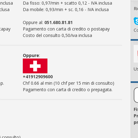
inclusa
Da fisso: 0,97/min + scatto 0,12 - IVA inclusa
Ri
clusa
Da mobile: 0,93/min + sc. 0,16 - IVA inclusa
Oppure al:
051.680.81.81
tapay
Pagamento con carta di credito o postapay
Co
Costo del consulto 0,50/iva inclusa
Oppure
:
Us
+41912909600
sp.
Chf 0.66 al min (10 chf per 15 min di consulto)
Pagamento con carta di credito o prepagata.
F
P
pr
i consulto)