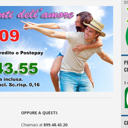
S
P
C
Il
OPPURE A QUESTI:
C
Chiamaci al
899.48.43.20