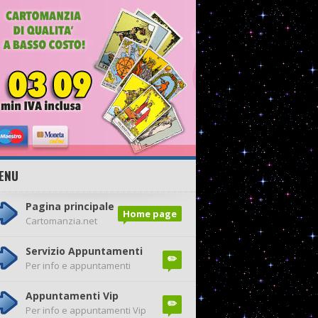
ENU
Pagina principale
Home page
Cartomanzia.net
Servizio Appuntamenti
✏️
Per info e appuntamenti
Appuntamenti Vip
✏️
Per info e appuntamenti Vip