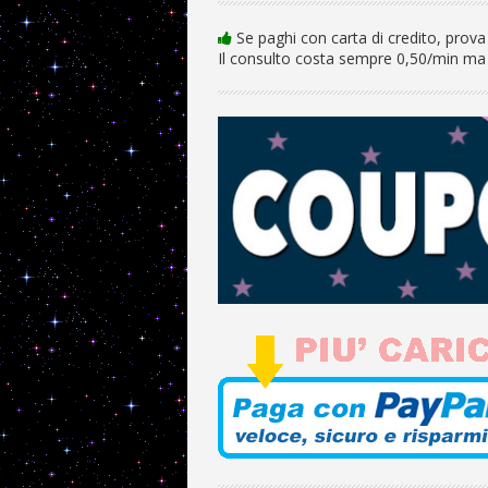
Se paghi con carta di credito, prova 
Il consulto costa sempre 0,50/min ma 