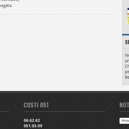
pagata.
S
No
u
Ch
pe
Sc
COSTI 051
NOT
06.62.62
Priv
051.03.09