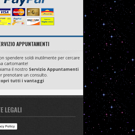
ERVIZIO APPUNTAMENTI
n spendere soldi inutilmente per cercare
na cartomante!
iama il nostro
Servizio Appuntamenti
r prenotare un consulto.
opri tutti i vantaggi
E LEGALI
acy Policy