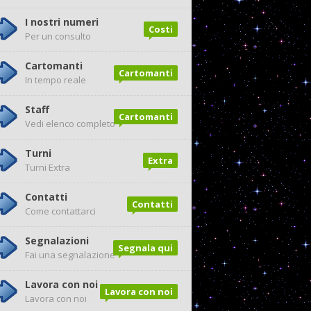
I nostri numeri
Costi
Per un consulto
Cartomanti
Cartomanti
In tempo reale
Staff
Cartomanti
Vedi elenco completo
Turni
Extra
Turni Extra
Contatti
Contatti
Come contattarci
Segnalazioni
Segnala qui
Fai una segnalazione
Lavora con noi
Lavora con noi
Lavora con noi