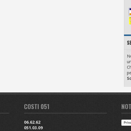
S
No
u
Ch
pe
Sc
COSTI 051
NOT
06.62.62
Priv
051.03.09