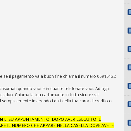
e se il pagamento va a buon fine chiama il numero
06915122
consumati quando vuoi e in quante telefonate vuoi. Ad ogni
residuo. Chiama la tua cartomante in tutta sicurezza!
semplicemente inserendo i dati della tua carta di credito o
N
E' SU APPUNTAMENTO, DOPO AVER ESEGUITO IL
RE IL NUMERO CHE APPARE NELLA CASELLA DOVE AVETE