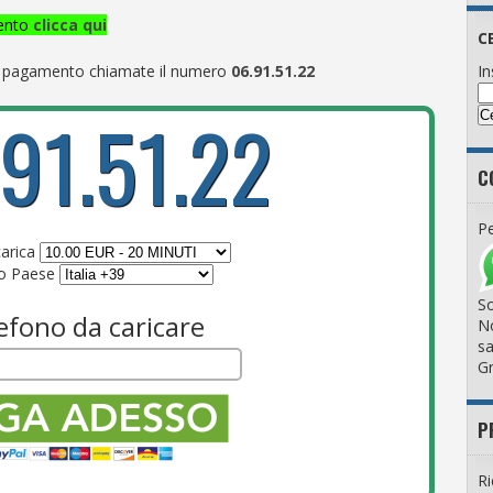
mento
clicca qui
C
In
il pagamento chiamate il numero
06.91.51.22
91.51.22
C
Pe
carica
so Paese
So
efono da caricare
No
sa
Gr
P
Ri