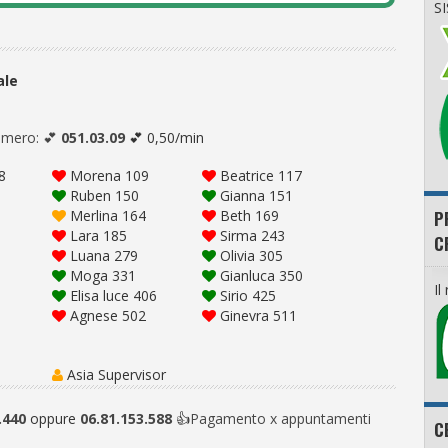
S
ale
umero: 💕
051.03.09
💕 0,50/min
8
Morena 109
Beatrice 117
Ruben 150
Gianna 151
P
Merlina 164
Beth 169
Lara 185
Sirma 243
C
Luana 279
Olivia 305
Moga 331
Gianluca 350
Il
Elisa luce 406
Sirio 425
Agnese 502
Ginevra 511
Asia Supervisor
.440
oppure
06.81.153.588
👍
Pagamento x appuntamenti
C