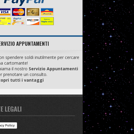
ERVIZIO APPUNTAMENTI
n spendere soldi inutilmente per cercare
na cartomante!
iama il nostro
Servizio Appuntamenti
r prenotare un consulto.
opri tutti i vantaggi
E LEGALI
acy Policy