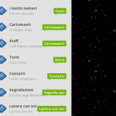
I nostri numeri
Costi
Per un consulto
Cartomanti
Cartomanti
In tempo reale
Staff
Cartomanti
Vedi elenco completo
Turni
Extra
Turni Extra
Contatti
Contatti
Come contattarci
Segnalazioni
Segnala qui
Fai una segnalazione
Lavora con noi
Lavora con noi
Lavora con noi