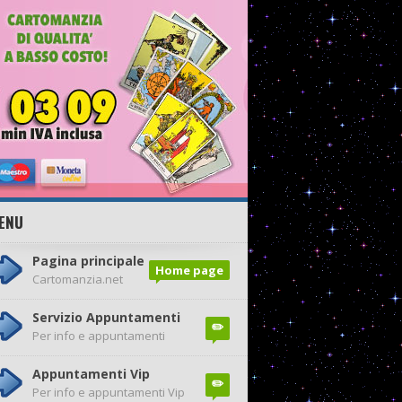
ENU
Pagina principale
Home page
Cartomanzia.net
Servizio Appuntamenti
✏️
Per info e appuntamenti
Appuntamenti Vip
✏️
Per info e appuntamenti Vip