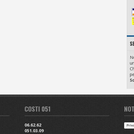
S
No
u
Ch
pe
Sc
COSTI 051
NOT
06.62.62
Priv
051.03.09