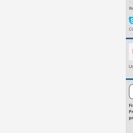
Ri
Co
Us
F
P
pr