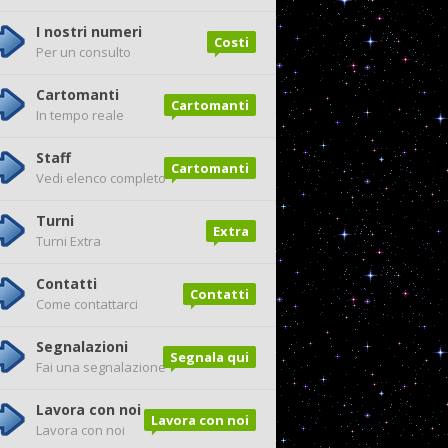
I nostri numeri
Costi
Per un consulto
Cartomanti
Cartomanti
In tempo reale
Staff
Cartomanti
Vedi elenco completo
Turni
Extra
Turni Extra
Contatti
Contatti
Come contattarci
Segnalazioni
Segnala qui
Fai una segnalazione
Lavora con noi
Lavora con noi
Lavora con noi