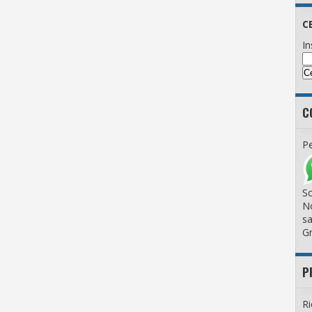
C
In
C
Pe
So
No
sa
Gr
P
Ri