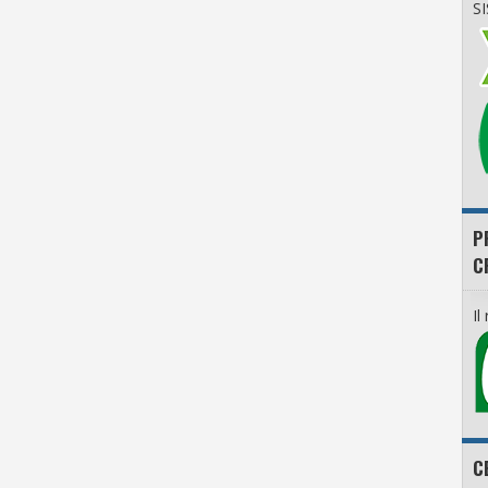
S
P
C
Il
C