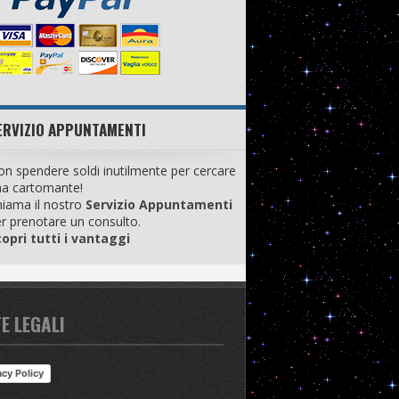
ERVIZIO APPUNTAMENTI
n spendere soldi inutilmente per cercare
na cartomante!
iama il nostro
Servizio Appuntamenti
r prenotare un consulto.
opri tutti i vantaggi
E LEGALI
acy Policy