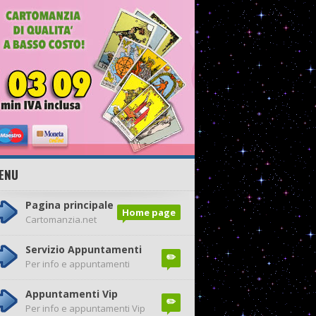
ENU
Pagina principale
Home page
Cartomanzia.net
Servizio Appuntamenti
✏️
Per info e appuntamenti
Appuntamenti Vip
✏️
Per info e appuntamenti Vip