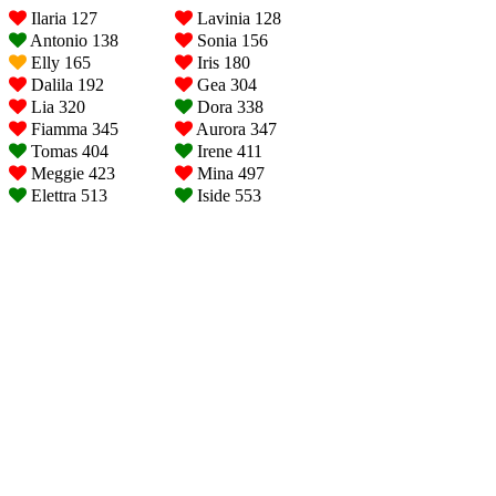
Ilaria 127
Lavinia 128
Antonio 138
Sonia 156
Elly 165
Iris 180
Dalila 192
Gea 304
Lia 320
Dora 338
Fiamma 345
Aurora 347
Tomas 404
Irene 411
Meggie 423
Mina 497
Elettra 513
Iside 553